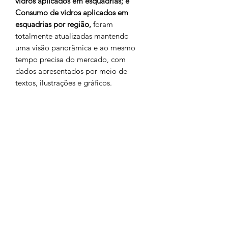
vidros aplicados em esquadrias; e
Consumo de vidros aplicados em
esquadrias por região,
foram
totalmente atualizadas mantendo
uma visão panorâmica e ao mesmo
tempo precisa do mercado, com
dados apresentados por meio de
textos, ilustrações e gráficos.
E-book com 45 páginas.
Caso sua empresa seja associada
AFEAL, esse documento está
disponível gratuitamente em nosso
site. Para acessá-lo é necessário login
e senha da empresa.
Ao Setor